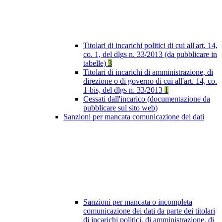
Titolari di incarichi politici di cui all'art. 14,
co. 1, del dlgs n. 33/2013 (da pubblicare in
tabelle)
3
Titolari di incarichi di amministrazione, di
direzione o di governo di cui all'art. 14, co.
1-bis, del dlgs n. 33/2013
1
Cessati dall'incarico (documentazione da
pubblicare sul sito web)
Sanzioni per mancata comunicazione dei dati
Sanzioni per mancata o incompleta
comunicazione dei dati da parte dei titolari
di incarichi politici, di amministrazione, di