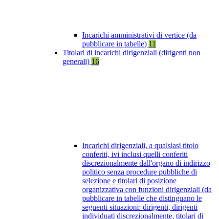
Incarichi amministrativi di vertice (da
pubblicare in tabelle)
11
Titolari di incarichi dirigenziali (dirigenti non
generali)
16
Incarichi dirigenziali, a qualsiasi titolo
conferiti, ivi inclusi quelli conferiti
discrezionalmente dall'organo di indirizzo
politico senza procedure pubbliche di
selezione e titolari di posizione
organizzativa con funzioni dirigenziali (da
pubblicare in tabelle che distinguano le
seguenti situazioni: dirigenti, dirigenti
individuati discrezionalmente, titolari di