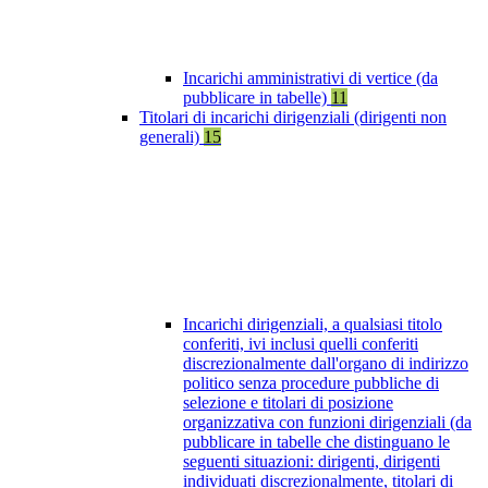
Incarichi amministrativi di vertice (da
pubblicare in tabelle)
11
Titolari di incarichi dirigenziali (dirigenti non
generali)
15
Incarichi dirigenziali, a qualsiasi titolo
conferiti, ivi inclusi quelli conferiti
discrezionalmente dall'organo di indirizzo
politico senza procedure pubbliche di
selezione e titolari di posizione
organizzativa con funzioni dirigenziali (da
pubblicare in tabelle che distinguano le
seguenti situazioni: dirigenti, dirigenti
individuati discrezionalmente, titolari di