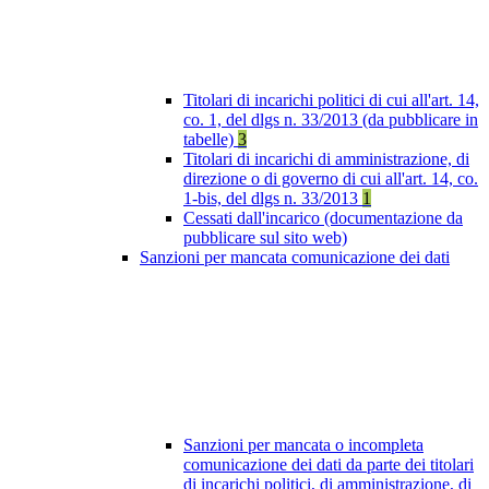
Titolari di incarichi politici di cui all'art. 14,
co. 1, del dlgs n. 33/2013 (da pubblicare in
tabelle)
3
Titolari di incarichi di amministrazione, di
direzione o di governo di cui all'art. 14, co.
1-bis, del dlgs n. 33/2013
1
Cessati dall'incarico (documentazione da
pubblicare sul sito web)
Sanzioni per mancata comunicazione dei dati
Sanzioni per mancata o incompleta
comunicazione dei dati da parte dei titolari
di incarichi politici, di amministrazione, di