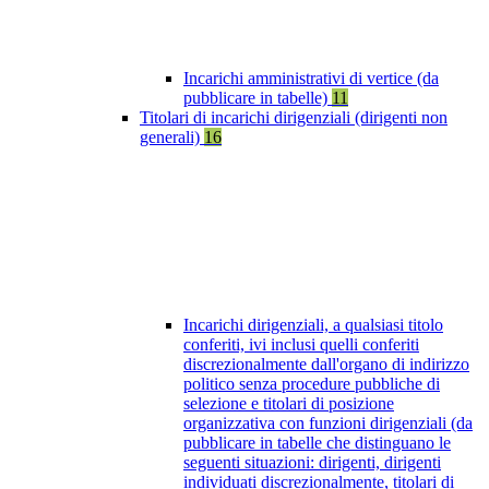
Incarichi amministrativi di vertice (da
pubblicare in tabelle)
11
Titolari di incarichi dirigenziali (dirigenti non
generali)
16
Incarichi dirigenziali, a qualsiasi titolo
conferiti, ivi inclusi quelli conferiti
discrezionalmente dall'organo di indirizzo
politico senza procedure pubbliche di
selezione e titolari di posizione
organizzativa con funzioni dirigenziali (da
pubblicare in tabelle che distinguano le
seguenti situazioni: dirigenti, dirigenti
individuati discrezionalmente, titolari di