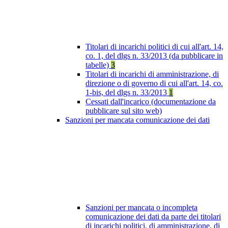
Titolari di incarichi politici di cui all'art. 14,
co. 1, del dlgs n. 33/2013 (da pubblicare in
tabelle)
3
Titolari di incarichi di amministrazione, di
direzione o di governo di cui all'art. 14, co.
1-bis, del dlgs n. 33/2013
1
Cessati dall'incarico (documentazione da
pubblicare sul sito web)
Sanzioni per mancata comunicazione dei dati
Sanzioni per mancata o incompleta
comunicazione dei dati da parte dei titolari
di incarichi politici, di amministrazione, di