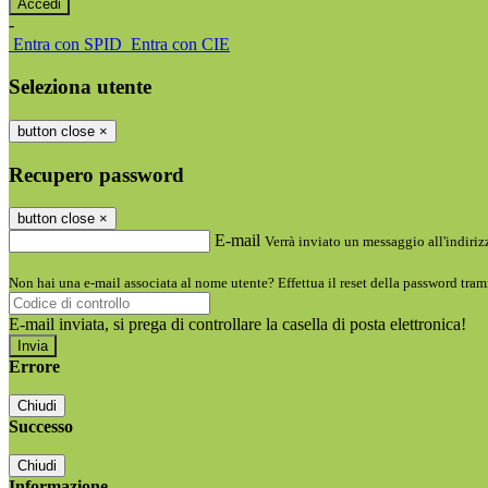
-
Entra con SPID
Entra con CIE
Seleziona utente
button close
×
Recupero password
button close
×
E-mail
Verrà inviato un messaggio all'indirizz
Non hai una e-mail associata al nome utente? Effettua il reset della password tram
E-mail inviata, si prega di controllare la casella di posta elettronica!
Errore
Chiudi
Successo
Chiudi
Informazione