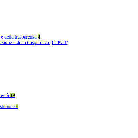
 e della trasparenza
4
ruzione e della trasparenza (PTPCT)
tività
19
stionale
2