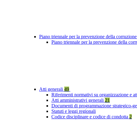
Piano triennale per la prevenzione della corruzione
Piano triennale per la prevenzione della cor
Atti generali
49
Riferimenti normativi su organizzazione e at
Atti amministrativi generali
21
Documenti di programmazione strategico-ge
Statuti e leggi regionali
Codice disciplinare e codice di condotta
2