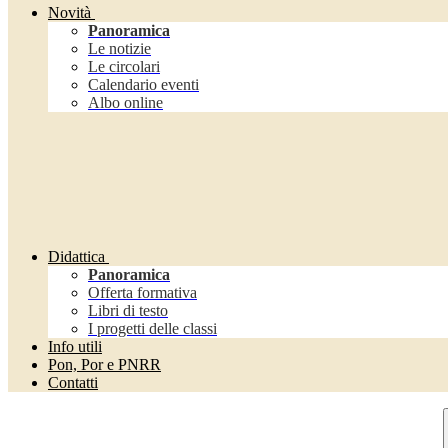
Novità
Panoramica
Le notizie
Le circolari
Calendario eventi
Albo online
Didattica
Panoramica
Offerta formativa
Libri di testo
I progetti delle classi
Info utili
Pon, Por e PNRR
Contatti