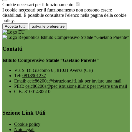
Cookie necessari per il funzionamento
I cookie necessari per il funzionamento non possono essere
disabilitati. È possibile consultare l'elenco nella pagina della cookie
policy.
Accetta tutti
Salva le preferenze
Istituto Comprensivo Statale “Gaetano Parente”
Contatti
Istituto Comprensivo Statale “Gaetano Parente”
Via S. Di Giacomo 6 , 81031 Aversa (CE)
Tel:
0818901237
Email:
ceic86200a@istruzione.it
Link per inviare una mail
PEC:
ceic86200a@pec.istruzione.it
Link per inviare una mail
C.F.: 81001430610
Sezione Link Utili
Cookie policy
Note legali