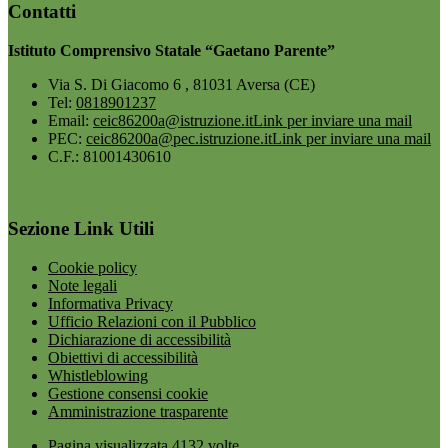
Contatti
Istituto Comprensivo Statale “Gaetano Parente”
Via S. Di Giacomo 6 , 81031 Aversa (CE)
Tel:
0818901237
Email:
ceic86200a@istruzione.it
Link per inviare una mail
PEC:
ceic86200a@pec.istruzione.it
Link per inviare una mail
C.F.: 81001430610
Sezione Link Utili
Cookie policy
Note legali
Informativa Privacy
Ufficio Relazioni con il Pubblico
Dichiarazione di accessibilità
Obiettivi di accessibilità
Whistleblowing
Gestione consensi cookie
Amministrazione trasparente
Pagina visualizzata
4132
volte