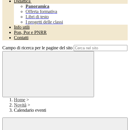
Didattica
Panoramica
Offerta formativa
Libri di testo
I progetti delle classi
Info utili
Pon, Por e PNRR
Contatti
Campo di ricerca per le pagine del sito
Home
>
Novità
>
Calendario eventi