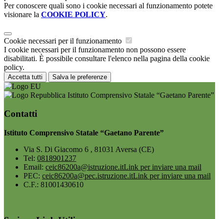
Per conoscere quali sono i cookie necessari al funzionamento potete
visionare la
COOKIE POLICY
.
Cookie necessari per il funzionamento
I cookie necessari per il funzionamento non possono essere
disabilitati. È possibile consultare l'elenco nella pagina della cookie
policy.
Accetta tutti
Salva le preferenze
Istituto Comprensivo Statale “Gaetano Parente”
Contatti
Istituto Comprensivo Statale “Gaetano Parente”
Via S. Di Giacomo 6 , 81031 Aversa (CE)
Tel:
0818901237
Email:
ceic86200a@istruzione.it
Link per inviare una mail
PEC:
ceic86200a@pec.istruzione.it
Link per inviare una mail
C.F.: 81001430610