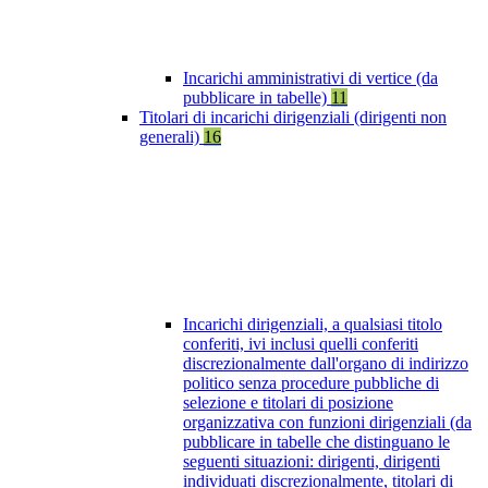
Incarichi amministrativi di vertice (da
pubblicare in tabelle)
11
Titolari di incarichi dirigenziali (dirigenti non
generali)
16
Incarichi dirigenziali, a qualsiasi titolo
conferiti, ivi inclusi quelli conferiti
discrezionalmente dall'organo di indirizzo
politico senza procedure pubbliche di
selezione e titolari di posizione
organizzativa con funzioni dirigenziali (da
pubblicare in tabelle che distinguano le
seguenti situazioni: dirigenti, dirigenti
individuati discrezionalmente, titolari di