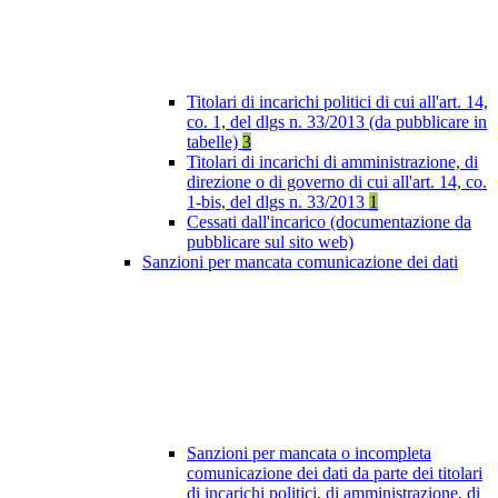
Titolari di incarichi politici di cui all'art. 14,
co. 1, del dlgs n. 33/2013 (da pubblicare in
tabelle)
3
Titolari di incarichi di amministrazione, di
direzione o di governo di cui all'art. 14, co.
1-bis, del dlgs n. 33/2013
1
Cessati dall'incarico (documentazione da
pubblicare sul sito web)
Sanzioni per mancata comunicazione dei dati
Sanzioni per mancata o incompleta
comunicazione dei dati da parte dei titolari
di incarichi politici, di amministrazione, di