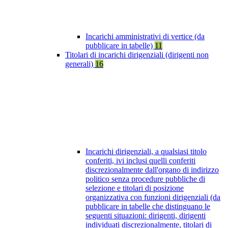
Incarichi amministrativi di vertice (da
pubblicare in tabelle)
11
Titolari di incarichi dirigenziali (dirigenti non
generali)
16
Incarichi dirigenziali, a qualsiasi titolo
conferiti, ivi inclusi quelli conferiti
discrezionalmente dall'organo di indirizzo
politico senza procedure pubbliche di
selezione e titolari di posizione
organizzativa con funzioni dirigenziali (da
pubblicare in tabelle che distinguano le
seguenti situazioni: dirigenti, dirigenti
individuati discrezionalmente, titolari di