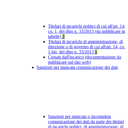
Titolari di incarichi politici di cui all'art. 14,
co. 1, del dlgs n. 33/2013 (da pubblicare in
tabelle)
3
Titolari di incarichi di amministrazione, di
direzione o di governo di cui all'art. 14, co.
1-bis, del dlgs n. 33/2013
1
Cessati dall'incarico (documentazione da
pubblicare sul sito web)
Sanzioni per mancata comunicazione dei dati
Sanzioni per mancata o incompleta
comunicazione dei dati da parte dei titolari
di incarichi politici, di amministrazione, di