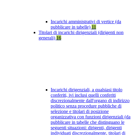
Incarichi amministrativi di vertice (da
pubblicare in tabelle)
11
Titolari di incarichi dirigenziali (dirigenti non
generali)
16
Incarichi dirigenziali, a qualsiasi titolo
conferiti, ivi inclusi quelli conferiti
discrezionalmente dall'organo di indirizzo
politico senza procedure pubbliche di
selezione e titolari di posizione
organizzativa con funzioni dirigenziali (da
pubblicare in tabelle che distinguano le
seguenti situazioni: dirigenti, dirigenti
individuati discrezionalmente, titolari di