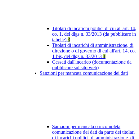
Titolari di incarichi politici di cui all'art. 14,
co. 1, del dlgs n. 33/2013 (da pubblicare in
tabelle)
3
Titolari di incarichi di amministrazione, di
direzione o di governo di cui all'art. 14, co.
1-bis, del dlgs n. 33/2013
1
Cessati dall'incarico (documentazione da
pubblicare sul sito web)
Sanzioni per mancata comunicazione dei dati
Sanzioni per mancata o incompleta
comunicazione dei dati da parte dei titolari
di incarichi politici, di amministrazione, di