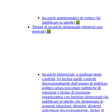
Incarichi amministrativi di vertice (da
pubblicare in tabelle)
11
Titolari di incarichi dirigenziali (dirigenti non
generali)
16
Incarichi dirigenziali, a qualsiasi titolo
conferiti, ivi inclusi quelli conferiti
discrezionalmente dall'organo di indirizzo
politico senza procedure pubbliche di
selezione e titolari di posizione
organizzativa con funzioni dirigenziali (da
pubblicare in tabelle che distinguano le
seguenti situazioni: dirigenti, dirigenti
individuati discrezionalmente, titolari di