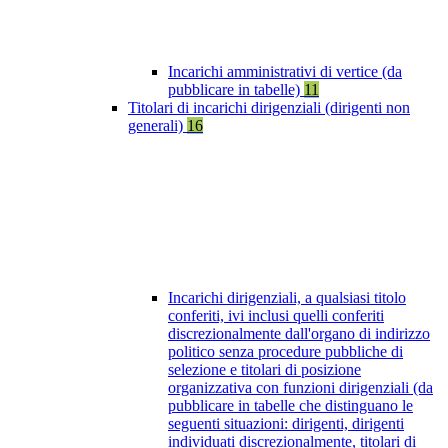
Incarichi amministrativi di vertice (da
pubblicare in tabelle)
11
Titolari di incarichi dirigenziali (dirigenti non
generali)
16
Incarichi dirigenziali, a qualsiasi titolo
conferiti, ivi inclusi quelli conferiti
discrezionalmente dall'organo di indirizzo
politico senza procedure pubbliche di
selezione e titolari di posizione
organizzativa con funzioni dirigenziali (da
pubblicare in tabelle che distinguano le
seguenti situazioni: dirigenti, dirigenti
individuati discrezionalmente, titolari di