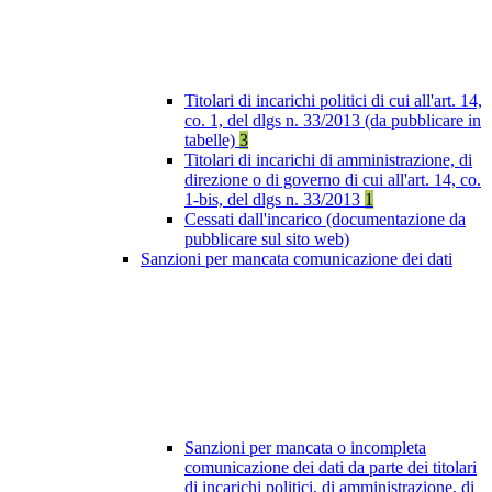
Titolari di incarichi politici di cui all'art. 14,
co. 1, del dlgs n. 33/2013 (da pubblicare in
tabelle)
3
Titolari di incarichi di amministrazione, di
direzione o di governo di cui all'art. 14, co.
1-bis, del dlgs n. 33/2013
1
Cessati dall'incarico (documentazione da
pubblicare sul sito web)
Sanzioni per mancata comunicazione dei dati
Sanzioni per mancata o incompleta
comunicazione dei dati da parte dei titolari
di incarichi politici, di amministrazione, di