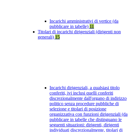
Incarichi amministrativi di vertice (da
pubblicare in tabelle)
11
Titolari di incarichi dirigenziali (dirigenti non
generali)
15
Incarichi dirigenziali, a qualsiasi titolo
conferiti, ivi inclusi quelli conferiti
discrezionalmente dall'organo di indirizzo
politico senza procedure pubbliche di
selezione e titolari di posizione
organizzativa con funzioni dirigenziali (da
pubblicare in tabelle che distinguano le
seguenti situazioni: dirigenti, dirigenti
individuati discrezionalmente, titolari di