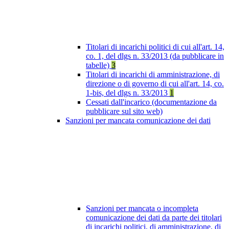
Titolari di incarichi politici di cui all'art. 14,
co. 1, del dlgs n. 33/2013 (da pubblicare in
tabelle)
3
Titolari di incarichi di amministrazione, di
direzione o di governo di cui all'art. 14, co.
1-bis, del dlgs n. 33/2013
1
Cessati dall'incarico (documentazione da
pubblicare sul sito web)
Sanzioni per mancata comunicazione dei dati
Sanzioni per mancata o incompleta
comunicazione dei dati da parte dei titolari
di incarichi politici, di amministrazione, di