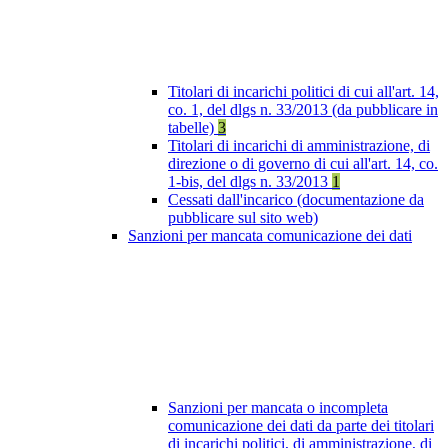
Titolari di incarichi politici di cui all'art. 14,
co. 1, del dlgs n. 33/2013 (da pubblicare in
tabelle)
3
Titolari di incarichi di amministrazione, di
direzione o di governo di cui all'art. 14, co.
1-bis, del dlgs n. 33/2013
1
Cessati dall'incarico (documentazione da
pubblicare sul sito web)
Sanzioni per mancata comunicazione dei dati
Sanzioni per mancata o incompleta
comunicazione dei dati da parte dei titolari
di incarichi politici, di amministrazione, di