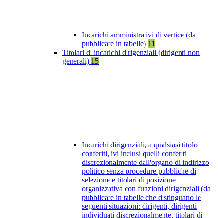
Incarichi amministrativi di vertice (da
pubblicare in tabelle)
11
Titolari di incarichi dirigenziali (dirigenti non
generali)
15
Incarichi dirigenziali, a qualsiasi titolo
conferiti, ivi inclusi quelli conferiti
discrezionalmente dall'organo di indirizzo
politico senza procedure pubbliche di
selezione e titolari di posizione
organizzativa con funzioni dirigenziali (da
pubblicare in tabelle che distinguano le
seguenti situazioni: dirigenti, dirigenti
individuati discrezionalmente, titolari di