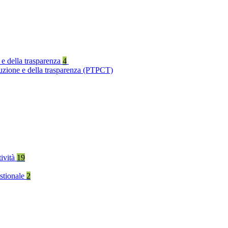
 e della trasparenza
4
ruzione e della trasparenza (PTPCT)
tività
19
stionale
2