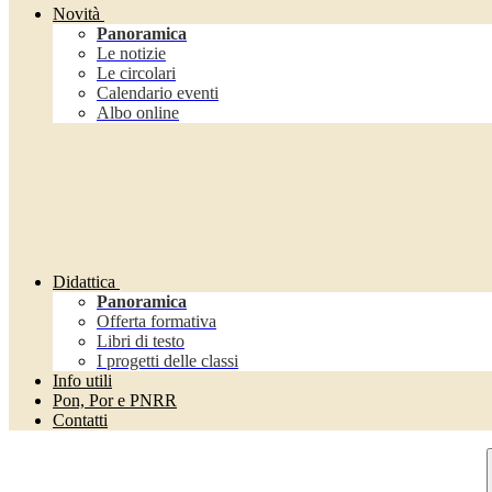
Novità
Panoramica
Le notizie
Le circolari
Calendario eventi
Albo online
Didattica
Panoramica
Offerta formativa
Libri di testo
I progetti delle classi
Info utili
Pon, Por e PNRR
Contatti