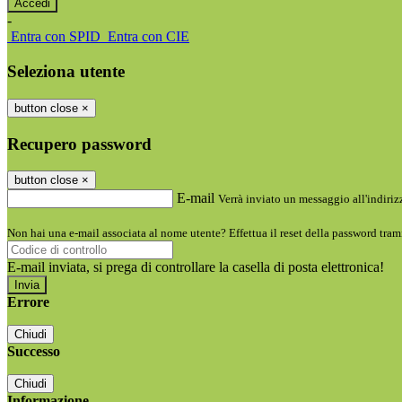
-
Entra con SPID
Entra con CIE
Seleziona utente
button close
×
Recupero password
button close
×
E-mail
Verrà inviato un messaggio all'indirizz
Non hai una e-mail associata al nome utente? Effettua il reset della password tram
E-mail inviata, si prega di controllare la casella di posta elettronica!
Errore
Chiudi
Successo
Chiudi
Informazione