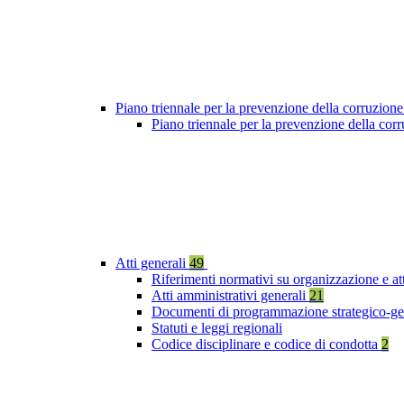
Piano triennale per la prevenzione della corruzione
Piano triennale per la prevenzione della cor
Atti generali
49
Riferimenti normativi su organizzazione e at
Atti amministrativi generali
21
Documenti di programmazione strategico-ge
Statuti e leggi regionali
Codice disciplinare e codice di condotta
2