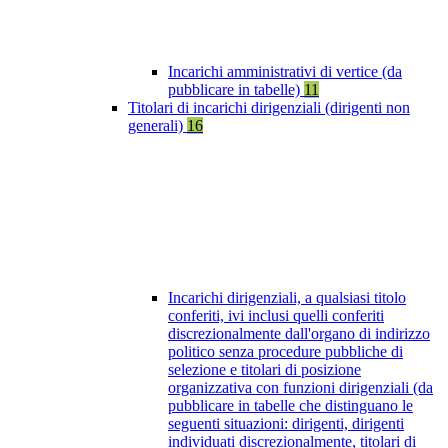
Incarichi amministrativi di vertice (da
pubblicare in tabelle)
11
Titolari di incarichi dirigenziali (dirigenti non
generali)
16
Incarichi dirigenziali, a qualsiasi titolo
conferiti, ivi inclusi quelli conferiti
discrezionalmente dall'organo di indirizzo
politico senza procedure pubbliche di
selezione e titolari di posizione
organizzativa con funzioni dirigenziali (da
pubblicare in tabelle che distinguano le
seguenti situazioni: dirigenti, dirigenti
individuati discrezionalmente, titolari di