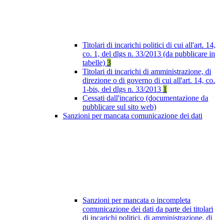
Titolari di incarichi politici di cui all'art. 14,
co. 1, del dlgs n. 33/2013 (da pubblicare in
tabelle)
3
Titolari di incarichi di amministrazione, di
direzione o di governo di cui all'art. 14, co.
1-bis, del dlgs n. 33/2013
1
Cessati dall'incarico (documentazione da
pubblicare sul sito web)
Sanzioni per mancata comunicazione dei dati
Sanzioni per mancata o incompleta
comunicazione dei dati da parte dei titolari
di incarichi politici, di amministrazione, di