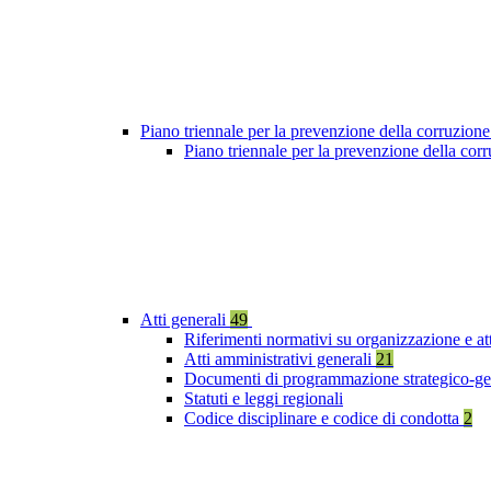
Piano triennale per la prevenzione della corruzione
Piano triennale per la prevenzione della cor
Atti generali
49
Riferimenti normativi su organizzazione e at
Atti amministrativi generali
21
Documenti di programmazione strategico-ge
Statuti e leggi regionali
Codice disciplinare e codice di condotta
2