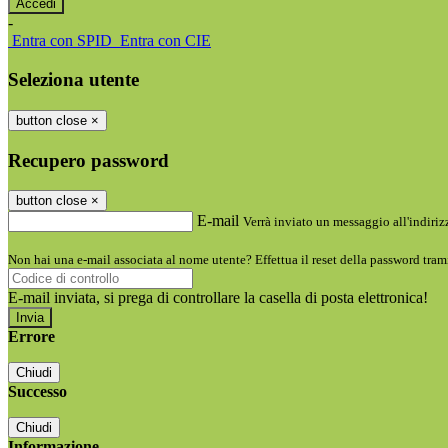
-
Entra con SPID
Entra con CIE
Seleziona utente
button close
×
Recupero password
button close
×
E-mail
Verrà inviato un messaggio all'indirizz
Non hai una e-mail associata al nome utente? Effettua il reset della password tram
E-mail inviata, si prega di controllare la casella di posta elettronica!
Errore
Chiudi
Successo
Chiudi
Informazione