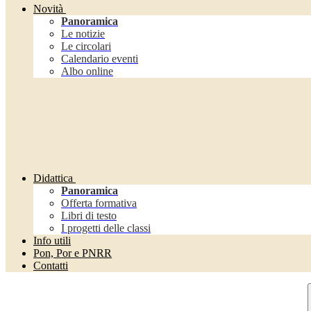
Novità
Panoramica
Le notizie
Le circolari
Calendario eventi
Albo online
Didattica
Panoramica
Offerta formativa
Libri di testo
I progetti delle classi
Info utili
Pon, Por e PNRR
Contatti