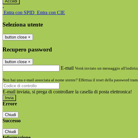
-
Entra con SPID
Entra con CIE
Seleziona utente
button close
×
Recupero password
button close
×
E-mail
Verrà inviato un messaggio all'indirizz
Non hai una e-mail associata al nome utente? Effettua il reset della password tram
E-mail inviata, si prega di controllare la casella di posta elettronica!
Errore
Chiudi
Successo
Chiudi
Informazione