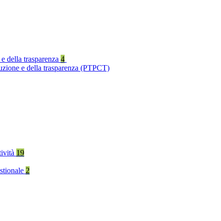
 e della trasparenza
4
ruzione e della trasparenza (PTPCT)
tività
19
stionale
2