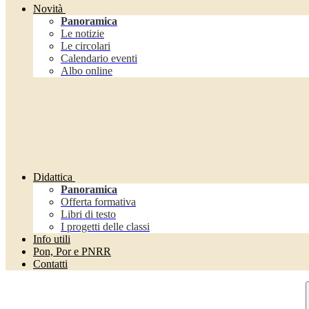
Novità
Panoramica
Le notizie
Le circolari
Calendario eventi
Albo online
Didattica
Panoramica
Offerta formativa
Libri di testo
I progetti delle classi
Info utili
Pon, Por e PNRR
Contatti