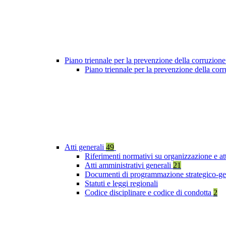
Piano triennale per la prevenzione della corruzione
Piano triennale per la prevenzione della cor
Atti generali
49
Riferimenti normativi su organizzazione e at
Atti amministrativi generali
21
Documenti di programmazione strategico-ge
Statuti e leggi regionali
Codice disciplinare e codice di condotta
2