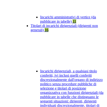
Incarichi amministrativi di vertice (da
pubblicare in tabelle)
11
Titolari di incarichi dirigenziali (dirigenti non
generali)
16
Incarichi dirigenziali, a qualsiasi titolo
conferiti, ivi inclusi quelli conferiti
discrezionalmente dall'organo di indirizzo
politico senza procedure pubbliche di
selezione e titolari di posizione
organizzativa con funzioni dirigenziali (da
pubblicare in tabelle che distinguano le
seguenti situazioni: dirigenti, dirigenti
individuati discrezionalmente, titolari di