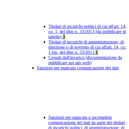
Titolari di incarichi politici di cui all'art. 14,
co. 1, del dlgs n. 33/2013 (da pubblicare in
tabelle)
3
Titolari di incarichi di amministrazione, di
direzione o di governo di cui all'art. 14, co.
1-bis, del dlgs n. 33/2013
1
Cessati dall'incarico (documentazione da
pubblicare sul sito web)
Sanzioni per mancata comunicazione dei dati
Sanzioni per mancata o incompleta
comunicazione dei dati da parte dei titolari
di incarichi politici, di amministrazione, di