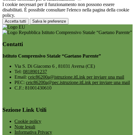
I cookie necessari per il funzionamento non possono essere
disabilitati. È possibile consultare l'elenco nella pagina della cookie
policy.
Accetta tutti
Salva le preferenze
Istituto Comprensivo Statale “Gaetano Parente”
Contatti
Istituto Comprensivo Statale “Gaetano Parente”
Via S. Di Giacomo 6 , 81031 Aversa (CE)
Tel:
0818901237
Email:
ceic86200a@istruzione.it
Link per inviare una mail
PEC:
ceic86200a@pec.istruzione.it
Link per inviare una mail
C.F.: 81001430610
Sezione Link Utili
Cookie policy
Note legali
Informativa Privacy