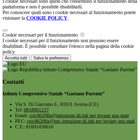
I cookie necessari sono quelli che consentono il funzionamento della
piattaforma e non è possibile disabilitarli.
Per conoscere quali sono i cookie necessari al funzionamento potete
visionare la
COOKIE POLICY
.
Cookie necessari per il funzionamento
I cookie necessari per il funzionamento non possono essere
disabilitati. È possibile consultare l'elenco nella pagina della cookie
policy.
Accetta tutti
Salva le preferenze
Istituto Comprensivo Statale “Gaetano Parente”
Contatti
Istituto Comprensivo Statale “Gaetano Parente”
Via S. Di Giacomo 6 , 81031 Aversa (CE)
Tel:
0818901237
Email:
ceic86200a@istruzione.it
Link per inviare una mail
PEC:
ceic86200a@pec.istruzione.it
Link per inviare una mail
C.F.: 81001430610