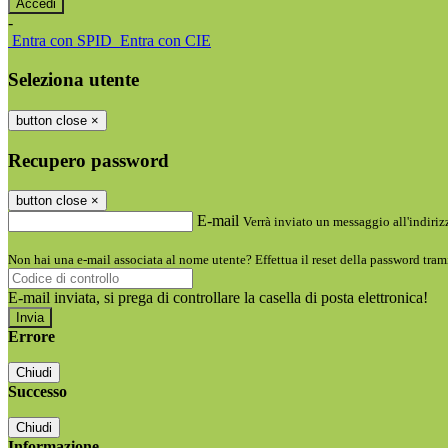
-
Entra con SPID
Entra con CIE
Seleziona utente
button close
×
Recupero password
button close
×
E-mail
Verrà inviato un messaggio all'indirizz
Non hai una e-mail associata al nome utente? Effettua il reset della password tram
E-mail inviata, si prega di controllare la casella di posta elettronica!
Errore
Chiudi
Successo
Chiudi
Informazione