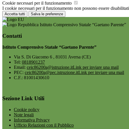
Cookie necessari per il funzionamento
I cookie necessari per il funzionamento non possono essere disabilitati.
Accetta tutti
Salva le preferenze
Istituto Comprensivo Statale “Gaetano Parente”
Contatti
Istituto Comprensivo Statale “Gaetano Parente”
Via S. Di Giacomo 6 , 81031 Aversa (CE)
Tel:
0818901237
Email:
ceic86200a@istruzione.it
Link per inviare una mail
PEC:
ceic86200a@pec.istruzione.it
Link per inviare una mail
C.F.: 81001430610
Sezione Link Utili
Cookie policy
Note legali
Informativa Privacy
Ufficio Relazioni con il Pubblico