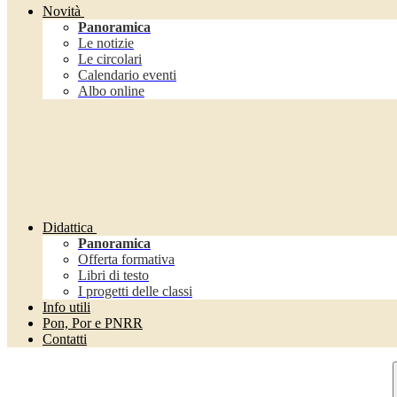
Novità
Panoramica
Le notizie
Le circolari
Calendario eventi
Albo online
Didattica
Panoramica
Offerta formativa
Libri di testo
I progetti delle classi
Info utili
Pon, Por e PNRR
Contatti