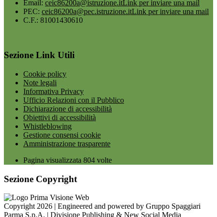
Email:
ceic86200a@istruzione.it
Link per inviare una mail
PEC:
ceic86200a@pec.istruzione.it
Link per inviare una mail
C.F.: 81001430610
Sezione Link Utili
Cookie policy
Note legali
Informativa Privacy
Ufficio Relazioni con il Pubblico
Dichiarazione di accessibilità
Obiettivi di accessibilità
Whistleblowing
Gestione consensi cookie
Amministrazione trasparente
Pagina visualizzata
804
volte
Sezione Copyright
Copyright 2026 | Engineered and powered by Gruppo Spaggiari
Parma S.p.A. | Divisione Publishing & New Social Media