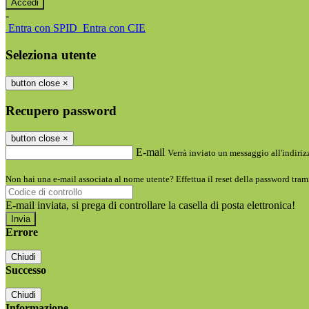
-
Entra con SPID
Entra con CIE
Seleziona utente
button close
×
Recupero password
button close
×
E-mail
Verrà inviato un messaggio all'indirizz
Non hai una e-mail associata al nome utente? Effettua il reset della password tram
E-mail inviata, si prega di controllare la casella di posta elettronica!
Errore
Chiudi
Successo
Chiudi
Informazione