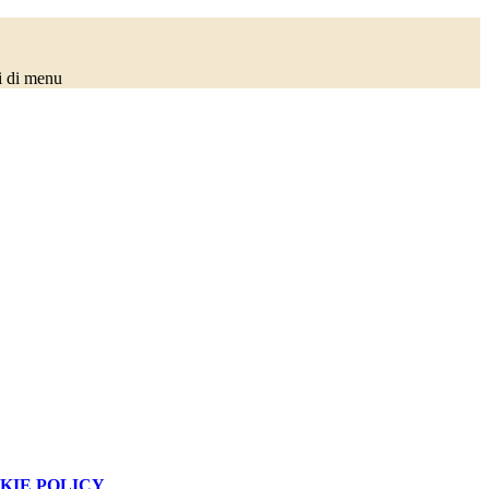
i di menu
KIE POLICY
.