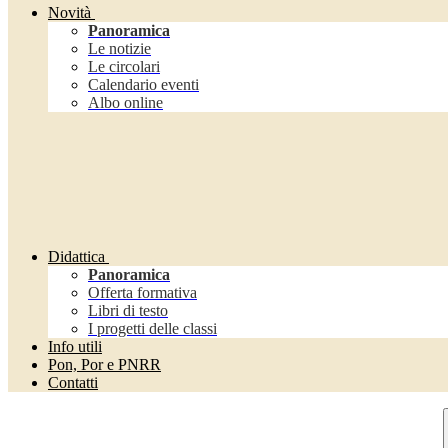
Novità
Panoramica
Le notizie
Le circolari
Calendario eventi
Albo online
Didattica
Panoramica
Offerta formativa
Libri di testo
I progetti delle classi
Info utili
Pon, Por e PNRR
Contatti