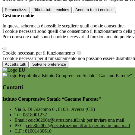
Personalizza
Rifiuta tutti
i cookies
Accetta tutti
i cookies
Gestione cookie
In questa schermata è possibile scegliere quali cookie consentire.
I cookie necessari sono quelli che consentono il funzionamento della pi
Per conoscere quali sono i cookie necessari al funzionamento potete v
Cookie necessari per il funzionamento
I cookie necessari per il funzionamento non possono essere disabilitati.
Accetta tutti
Salva le preferenze
Istituto Comprensivo Statale “Gaetano Parente”
Contatti
Istituto Comprensivo Statale “Gaetano Parente”
Via S. Di Giacomo 6 , 81031 Aversa (CE)
Tel:
0818901237
Email:
ceic86200a@istruzione.it
Link per inviare una mail
PEC:
ceic86200a@pec.istruzione.it
Link per inviare una mail
C.F.: 81001430610