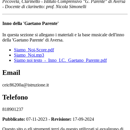
Pecovela, Clarinetto - Istituto Comprensivo "G. Parente" di Aversa
- Docente di clarinetto: prof. Nicola Simonelli
Inno della 'Gaetano Parente'
In questa sezione si allegano i materiali e la base musicale dell'inno
della 'Gaetano Parente' di Aversa.
Siamo_Noi-Score.pdf
Siamo_Noi.mp3
Siamo noi testo_-_Inno_I.C._Gaetano_Parente.pdf
Email
ceic86200a@istruzione.it
Telefono
818901237
Pubblicato:
07-11-2023 -
Revisione:
17-09-2024
Questo sito o gli strumenti terzi da questo utilizzati si avvalgono di