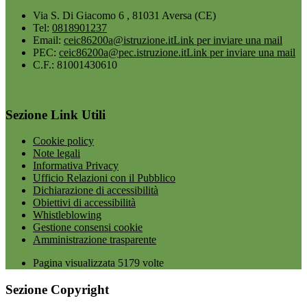
Via S. Di Giacomo 6 , 81031 Aversa (CE)
Tel:
0818901237
Email:
ceic86200a@istruzione.it
Link per inviare una mail
PEC:
ceic86200a@pec.istruzione.it
Link per inviare una mail
C.F.: 81001430610
Sezione Link Utili
Cookie policy
Note legali
Informativa Privacy
Ufficio Relazioni con il Pubblico
Dichiarazione di accessibilità
Obiettivi di accessibilità
Whistleblowing
Gestione consensi cookie
Amministrazione trasparente
Pagina visualizzata
5179
volte
Sezione Copyright