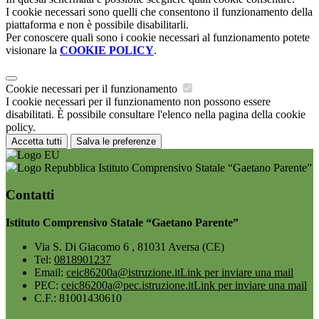
I cookie necessari sono quelli che consentono il funzionamento della
piattaforma e non è possibile disabilitarli.
Per conoscere quali sono i cookie necessari al funzionamento potete
visionare la
COOKIE POLICY
.
Cookie necessari per il funzionamento
I cookie necessari per il funzionamento non possono essere
disabilitati. È possibile consultare l'elenco nella pagina della cookie
policy.
Accetta tutti
Salva le preferenze
Istituto Comprensivo Statale “Gaetano Parente”
Contatti
Istituto Comprensivo Statale “Gaetano Parente”
Via S. Di Giacomo 6 , 81031 Aversa (CE)
Tel:
0818901237
Email:
ceic86200a@istruzione.it
Link per inviare una mail
PEC:
ceic86200a@pec.istruzione.it
Link per inviare una mail
C.F.: 81001430610