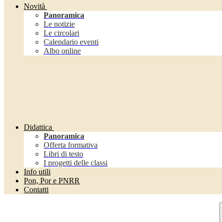
Novità
Panoramica
Le notizie
Le circolari
Calendario eventi
Albo online
Didattica
Panoramica
Offerta formativa
Libri di testo
I progetti delle classi
Info utili
Pon, Por e PNRR
Contatti