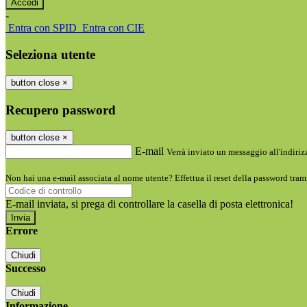
-
Entra con SPID
Entra con CIE
Seleziona utente
button close
×
Recupero password
button close
×
E-mail
Verrà inviato un messaggio all'indirizz
Non hai una e-mail associata al nome utente? Effettua il reset della password tram
E-mail inviata, si prega di controllare la casella di posta elettronica!
Errore
Chiudi
Successo
Chiudi
Informazione