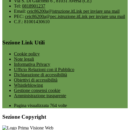
Via S. Di Giacomo 6 , 81031 Aversa (CE)
Tel:
0818901237
Email:
ceic86200a@istruzione.it
Link per inviare una mail
PEC:
ceic86200a@pec.istruzione.it
Link per inviare una mail
C.F.: 81001430610
Sezione Link Utili
Cookie policy
Note legali
Informativa Privacy
Ufficio Relazioni con il Pubblico
Dichiarazione di accessibilità
Obiettivi di accessibilità
Whistleblowing
Gestione consensi cookie
Amministrazione trasparente
Pagina visualizzata
764
volte
Sezione Copyright