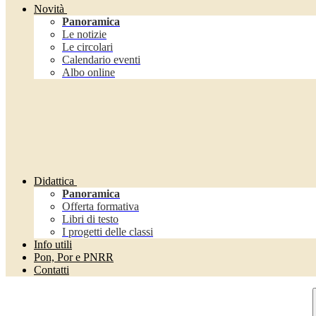
Novità
Panoramica
Le notizie
Le circolari
Calendario eventi
Albo online
Didattica
Panoramica
Offerta formativa
Libri di testo
I progetti delle classi
Info utili
Pon, Por e PNRR
Contatti