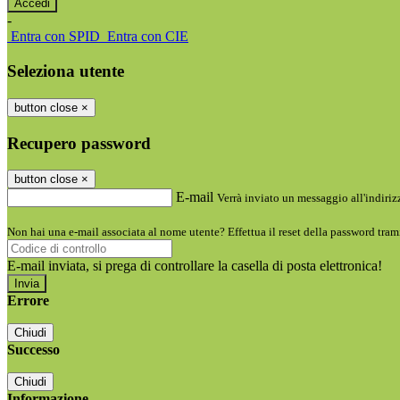
-
Entra con SPID
Entra con CIE
Seleziona utente
button close
×
Recupero password
button close
×
E-mail
Verrà inviato un messaggio all'indirizz
Non hai una e-mail associata al nome utente? Effettua il reset della password tram
E-mail inviata, si prega di controllare la casella di posta elettronica!
Errore
Chiudi
Successo
Chiudi
Informazione