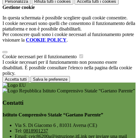
Personalizza
Rifiuta tutti
i cookies
Accetta tutti
i cookies
Gestione cookie
In questa schermata è possibile scegliere quali cookie consentire.
I cookie necessari sono quelli che consentono il funzionamento della
piattaforma e non è possibile disabilitarli.
Per conoscere quali sono i cookie necessari al funzionamento potete
visionare la
COOKIE POLICY
.
Cookie necessari per il funzionamento
I cookie necessari per il funzionamento non possono essere
disabilitati. È possibile consultare l'elenco nella pagina della cookie
policy.
Accetta tutti
Salva le preferenze
Istituto Comprensivo Statale “Gaetano Parente”
Contatti
Istituto Comprensivo Statale “Gaetano Parente”
Via S. Di Giacomo 6 , 81031 Aversa (CE)
Tel:
0818901237
Email:
ceic86200a@istruzione.it
Link per inviare una mail