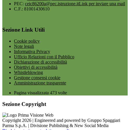
PEC:
ceic86200a@pec.istruzione.it
Link per inviare una mail
C.F.: 81001430610
Sezione Link Utili
Cookie policy
Note legali
Informativa Privacy
Ufficio Relazioni con il Pubblico
Dichiarazione di accessibilità
Obiettivi di accessibilità
Whistleblowing
Gestione consensi cookie
Amministrazione trasparente
Pagina visualizzata
473
volte
Sezione Copyright
Copyright 2026 | Engineered and powered by Gruppo Spaggiari
Parma S.p.A. | Divisione Publishing & New Social Media