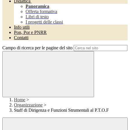
Didattica
Panoramica
Offerta formativa
Libri di testo
I progetti delle classi
Info utili
Pon, Por e PNRR
Contatti
Campo di ricerca per le pagine del sito
Home
>
Organizzazione
>
Staff di Dirigenza e Funzioni Strumentali al P.T.O.F