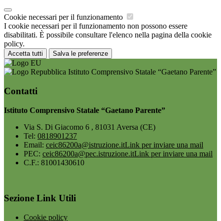
Cookie necessari per il funzionamento
I cookie necessari per il funzionamento non possono essere
disabilitati. È possibile consultare l'elenco nella pagina della cookie
policy.
Accetta tutti
Salva le preferenze
Istituto Comprensivo Statale “Gaetano Parente”
Contatti
Istituto Comprensivo Statale “Gaetano Parente”
Via S. Di Giacomo 6 , 81031 Aversa (CE)
Tel:
0818901237
Email:
ceic86200a@istruzione.it
Link per inviare una mail
PEC:
ceic86200a@pec.istruzione.it
Link per inviare una mail
C.F.: 81001430610
Sezione Link Utili
Cookie policy