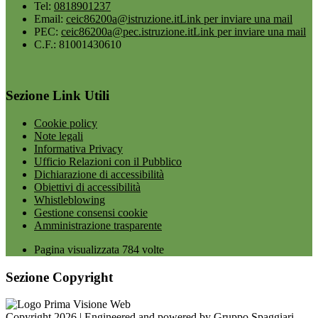
Tel:
0818901237
Email:
ceic86200a@istruzione.it
Link per inviare una mail
PEC:
ceic86200a@pec.istruzione.it
Link per inviare una mail
C.F.: 81001430610
Sezione Link Utili
Cookie policy
Note legali
Informativa Privacy
Ufficio Relazioni con il Pubblico
Dichiarazione di accessibilità
Obiettivi di accessibilità
Whistleblowing
Gestione consensi cookie
Amministrazione trasparente
Pagina visualizzata
784
volte
Sezione Copyright
Copyright 2026 | Engineered and powered by Gruppo Spaggiari