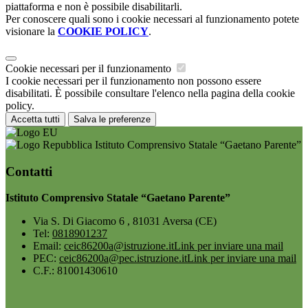
piattaforma e non è possibile disabilitarli.
Per conoscere quali sono i cookie necessari al funzionamento potete
visionare la
COOKIE POLICY
.
Cookie necessari per il funzionamento
I cookie necessari per il funzionamento non possono essere
disabilitati. È possibile consultare l'elenco nella pagina della cookie
policy.
Accetta tutti
Salva le preferenze
Istituto Comprensivo Statale “Gaetano Parente”
Contatti
Istituto Comprensivo Statale “Gaetano Parente”
Via S. Di Giacomo 6 , 81031 Aversa (CE)
Tel:
0818901237
Email:
ceic86200a@istruzione.it
Link per inviare una mail
PEC:
ceic86200a@pec.istruzione.it
Link per inviare una mail
C.F.: 81001430610