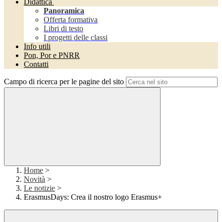
Didattica
Panoramica
Offerta formativa
Libri di testo
I progetti delle classi
Info utili
Pon, Por e PNRR
Contatti
Campo di ricerca per le pagine del sito
Home
>
Novità
>
Le notizie
>
ErasmusDays: Crea il nostro logo Erasmus+