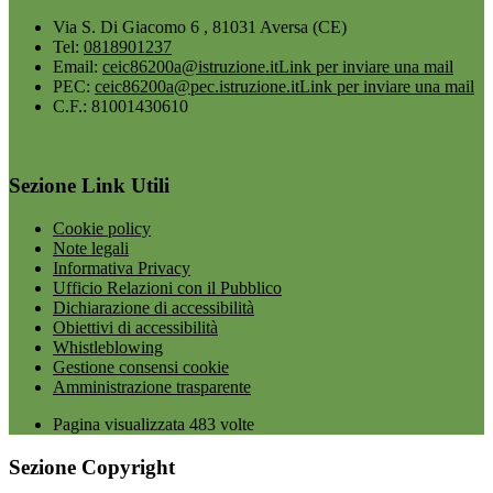
Via S. Di Giacomo 6 , 81031 Aversa (CE)
Tel:
0818901237
Email:
ceic86200a@istruzione.it
Link per inviare una mail
PEC:
ceic86200a@pec.istruzione.it
Link per inviare una mail
C.F.: 81001430610
Sezione Link Utili
Cookie policy
Note legali
Informativa Privacy
Ufficio Relazioni con il Pubblico
Dichiarazione di accessibilità
Obiettivi di accessibilità
Whistleblowing
Gestione consensi cookie
Amministrazione trasparente
Pagina visualizzata
483
volte
Sezione Copyright