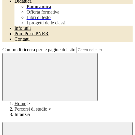
Didattica
Panoramica
Offerta formativa
Libri di testo
I progetti delle classi
Info utili
Pon, Por e PNRR
Contatti
Campo di ricerca per le pagine del sito
Home
>
Percorsi di studio
>
Infanzia