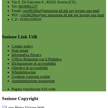
Via S. Di Giacomo 6 , 81031 Aversa (CE)
Tel:
0818901237
Email:
ceic86200a@istruzione.it
Link per inviare una mail
PEC:
ceic86200a@pec.istruzione.it
Link per inviare una mail
C.F.: 81001430610
Sezione Link Utili
Cookie policy
Note legali
Informativa Privacy
Ufficio Relazioni con il Pubblico
Dichiarazione di accessibilità
Obiettivi di accessibilità
Whistleblowing
Gestione consensi cookie
Amministrazione trasparente
Pagina visualizzata
618
volte
Sezione Copyright