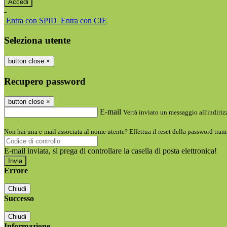
-
Entra con SPID
Entra con CIE
Seleziona utente
button close
×
Recupero password
button close
×
E-mail
Verrà inviato un messaggio all'indirizz
Non hai una e-mail associata al nome utente? Effettua il reset della password tram
E-mail inviata, si prega di controllare la casella di posta elettronica!
Errore
Chiudi
Successo
Chiudi
Informazione