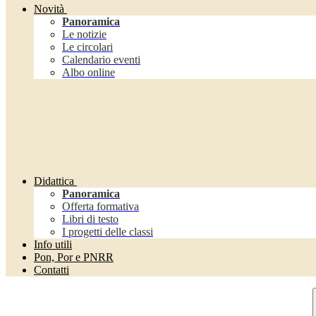
Novità
Panoramica
Le notizie
Le circolari
Calendario eventi
Albo online
Didattica
Panoramica
Offerta formativa
Libri di testo
I progetti delle classi
Info utili
Pon, Por e PNRR
Contatti