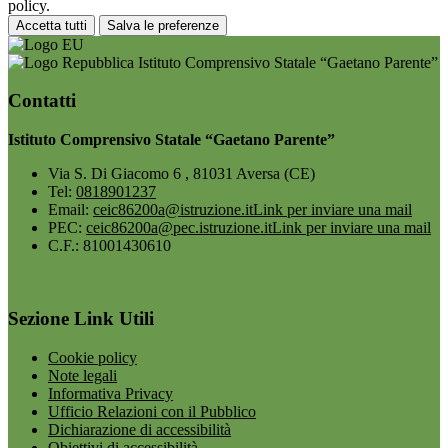
policy.
Accetta tutti
Salva le preferenze
Istituto Comprensivo Statale “Gaetano Parente”
Contatti
Istituto Comprensivo Statale “Gaetano Parente”
Via S. Di Giacomo 6 , 81031 Aversa (CE)
Tel:
0818901237
Email:
ceic86200a@istruzione.it
Link per inviare una mail
PEC:
ceic86200a@pec.istruzione.it
Link per inviare una mail
C.F.: 81001430610
Sezione Link Utili
Cookie policy
Note legali
Informativa Privacy
Ufficio Relazioni con il Pubblico
Dichiarazione di accessibilità
Obiettivi di accessibilità