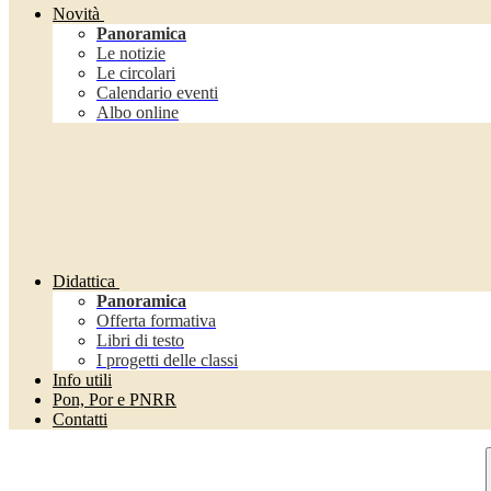
Novità
Panoramica
Le notizie
Le circolari
Calendario eventi
Albo online
Didattica
Panoramica
Offerta formativa
Libri di testo
I progetti delle classi
Info utili
Pon, Por e PNRR
Contatti