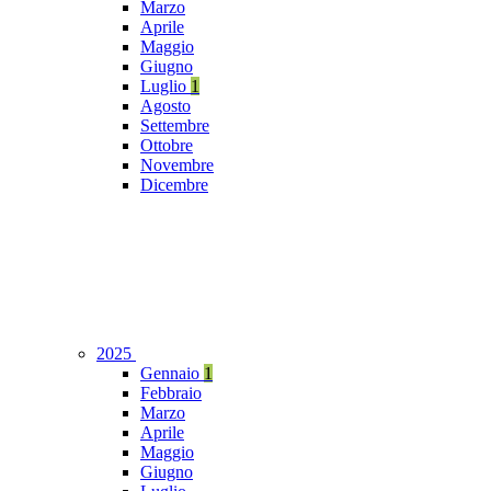
Marzo
Aprile
Maggio
Giugno
Luglio
1
Agosto
Settembre
Ottobre
Novembre
Dicembre
2025
Gennaio
1
Febbraio
Marzo
Aprile
Maggio
Giugno