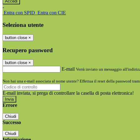
-
Entra con SPID
Entra con CIE
Seleziona utente
button close
×
Recupero password
button close
×
E-mail
Verrà inviato un messaggio all'indirizz
Non hai una e-mail associata al nome utente? Effettua il reset della password tram
E-mail inviata, si prega di controllare la casella di posta elettronica!
Errore
Chiudi
Successo
Chiudi
Informazione