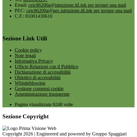
Email:
ceic86200a@istruzione.it
Link per inviare una mail
PEC:
ceic86200a@pec.istruzione.it
Link per inviare una mail
C.F.: 81001430610
Sezione Link Utili
Cookie policy
Note legali
Informativa Privacy
Ufficio Relazioni con il Pubblico
Dichiarazione di accessibilità
Obiettivi di accessibilità
Whistleblowing
Gestione consensi cookie
Amministrazione trasparente
Pagina visualizzata
9248
volte
Sezione Copyright
Copyright 2026 | Engineered and powered by Gruppo Spaggiari